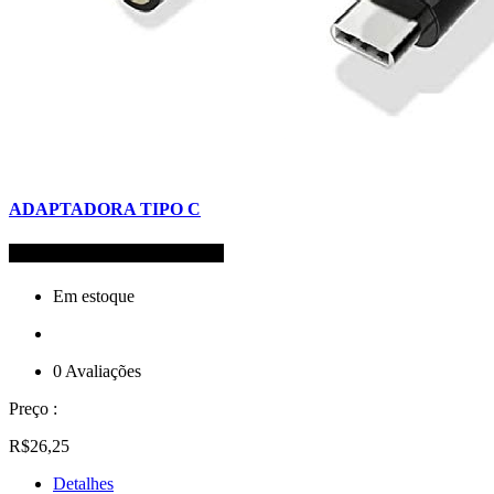
ADAPTADORA TIPO C
Código de Refêrencia: 13878
Em estoque
0 Avaliações
Preço :
R$26,25
Detalhes