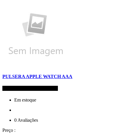
PULSERA APPLE WATCH AAA
Código de Refêrencia: 9883
Em estoque
0 Avaliações
Preço :