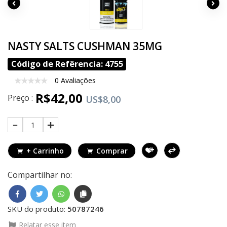
NASTY SALTS CUSHMAN 35MG
Código de Refêrencia: 4755
0 Avaliações
R$42,00
Preço :
US$8,00
1
+ Carrinho
Comprar
Compartilhar no:
SKU do produto:
50787246
Relatar esse item