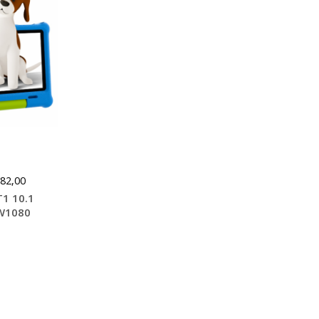
82,00
1 10.1
W1080