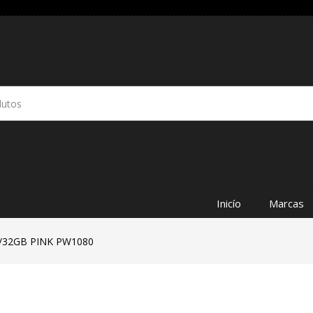
Inicío
Marcas
2/32GB PINK PW1080