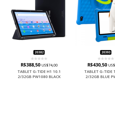
20382
20393
R$388,50
R$430,50
US$74,00
US$
TABLET G-TIDE H1 10.1
TABLET G-TIDE T
2/32GB PW1080 BLACK
2/32GB BLUE P