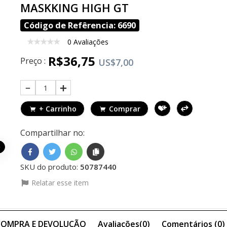
MASKKING HIGH GT
Código de Refêrencia: 6690
0 Avaliações
R$36,75
Preço :
US$7,00
1
+ Carrinho
Comprar
Compartilhar no:
SKU do produto:
50787440
Relatar esse item
 COMPRA E DEVOLUÇÃO
Avaliações(0)
Comentários (
0
)