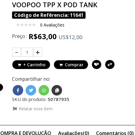
VOOPOO TPP X POD TANK
Código de Refêrencia: 11641
0 Avaliações
R$63,00
Preço :
US$12,00
1
+ Carrinho
Comprar
Compartilhar no:
SKU do produto:
50787935
Relatar esse item
 COMPRA E DEVOLUÇÃO
Avaliações(0)
Comentários (
0
)